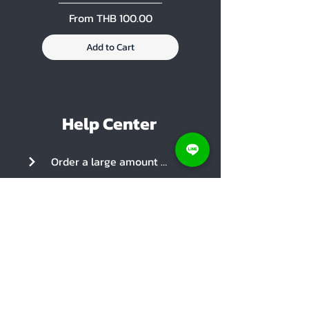
Sale Price
Sale Price
From
THB 100.00
From
Add to Cart
Help Center
Order a large amount of products
Store map
Notify proof of payment
Social Media
Coupon