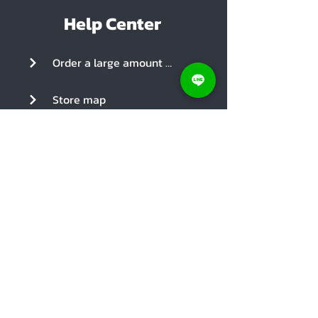
Help Center
Order a large amount of products
Store map
Notify proof of payment
Social Media
Coupon
Parcel shipping cost
Return and Refund Policy