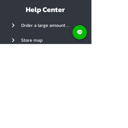
Help Center
Order a large amount of products
Store map
Notify proof of payment
Social Media
Coupon
Parcel shipping cost
Return and Refund Policy