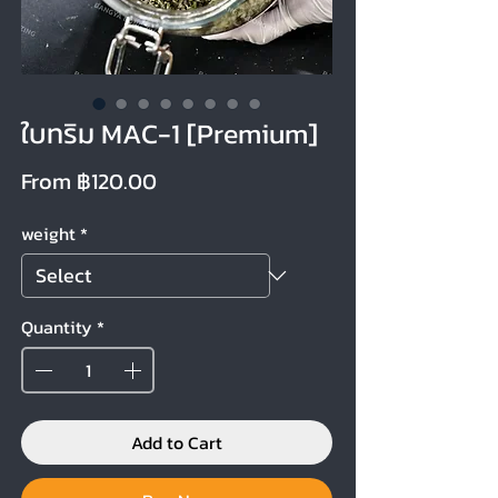
ใบทริม MAC-1 [Premium]
Sale Price
From
฿120.00
weight
*
Quantity
*
Add to Cart