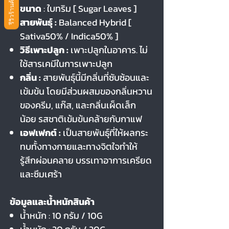
รีวิวร้านค้า
ขนาด
: ใบทริม [ Sugar Leaves ]
สายพันธุ์ :
Balanced Hybrid [
Sativa50% / Indica50% ]
วิธีเพาะปลูก :
เพาะปลูกในอาคาร. ไม่
ใช้สารเคมีในการเพาะปลูก
กลิ่น :
สายพันธุ์นี้มีกลิ่นที่ซับซ้อนและ
เข้มข้น โดยมีส่วนผสมของกลิ่นหวาน
ของครีม, แก๊ส, และกลิ่นเผ็ดเล็ก
น้อย รสชาติเข้มข้นคล้ายกับกาแฟ
เอฟเฟกต์ :
เป็นสายพันธุ์ที่ให้ผลกระ
ทบทั้งทางกายและทางจิตใจทำให้
รู้สึกผ่อนคลาย บรรเทาอาการเครียด
และซึมเศร้า
ข้อมูลและน้ำหนักสินค้า
น้ำหนัก : 10 กรัม / 10G