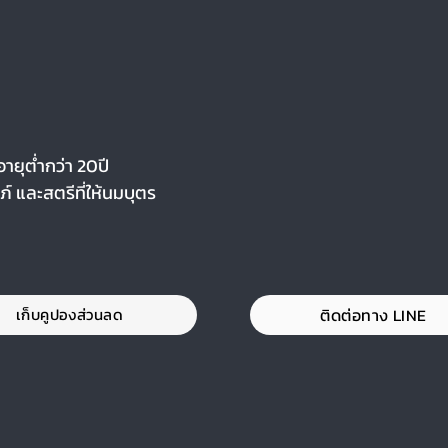
อายุต่ำกว่า 20ปี
ภ์ และสตรีที่ให้นมบุตร
ติดต่อทาง LINE
เก็บคูปองส่วนลด