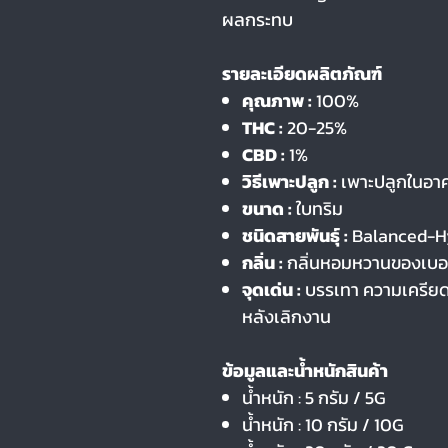
ผลกระทบ
รายละเอียดผลิตภัณฑ์
คุณภาพ :
100%
THC :
20-25%
CBD :
1%
วิธีเพาะปลูก :
เพาะปลูกในอาคา
ขนาด
:
ใบทริม
ชนิดสายพันธุ์ :
Balanced-Hyb
กลิ่น :
กลิ่นหอมหวานของเบอร์
จุดเด่น :
บรรเทา ความเครียด 
หลังเลิกงาน
ข้อมูลและน้ำหนักสินค้า
น้ำหนัก : 5 กรัม / 5G
น้ำหนัก : 10 กรัม / 10G