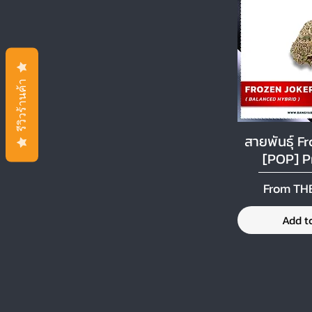
รีวิวร้านค้า
สายพันธุ์ F
Quick
[POP] 
Sale Pri
From
TH
Add t