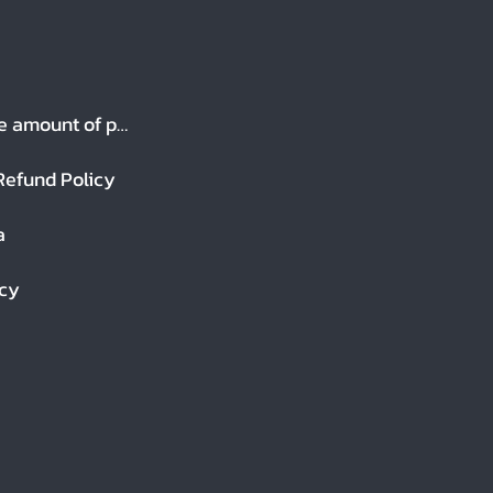
Order a large amount of products
Refund Policy
a
icy