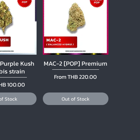
 Purple Kush
MAC-2 [POP] Premium
ck View
Quick View
is strain
Sale Price
From
THB 220.00
ice
HB 100.00
of Stock
Out of Stock