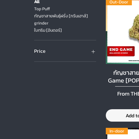
All
Out-Door
Top Puff
กัญชาสายพันธุ์ฝรั่ง [กรีนเฮาส์]
grinder
ใบทริม [อินดอร์]
Price
THB 0
THB 990
กัญชาสายพ
Quick
Game [POP
Sale Pri
From
TH
Add t
In-door