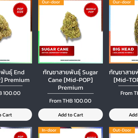
Our-door
Our-door
ันธุ์ End
กัญชาสายพันธุ์ Sugar
กัญชาสายพั
 View
Quick View
Qui
] Premium
Cane [Mid-POP]
[Mid-TO
Premium
ce
Sale Pr
B 100.00
From
T
Sale Price
From
THB 100.00
o Cart
Add to Cart
Add
In-door
Out-Door