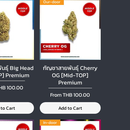
Our-door
นธุ์ Big Head
กัญชาสายพันธุ์ Cherry
ck View
Quick View
P] Premium
OG [Mid-TOP]
Premium
ice
HB 100.00
Sale Price
From
THB 100.00
 to Cart
Add to Cart
In-door