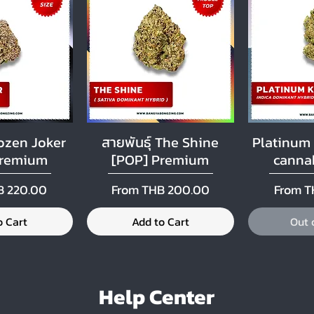
rozen Joker
สายพันธุ์ The Shine
Platinum
 View
Quick View
Qui
Premium
[POP] Premium
cannab
ce
Sale Price
Sale Pr
B 220.00
From
THB 200.00
From
T
o Cart
Add to Cart
Out 
Help Center