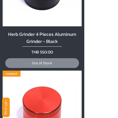
Herb Grinder 4 Pieces Aluminum
Grinder - Black
Price
THB 550.00
Out of Stock
newest
รีวิวร้านค้า