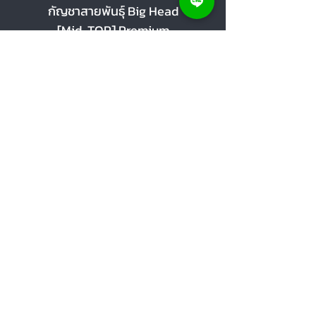
กัญชาสายพันธุ์ Big Head
กัญชาสายพันธุ์ Cherr
[Mid-TOP] Premium
[Mid-TOP] Premi
Sale Price
Sale Price
From
THB 100.00
From
Add to Cart
Help Center
Order a large amount of products
Store map
Notify proof of payment
Social Media