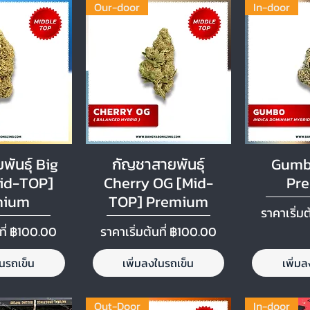
Our-door
In-door
ูลด่วน
ดูข้อมูลด่วน
ดูข้
ันธุ์ Big
กัญชาสายพันธุ์
Gumb
id-TOP]
Cherry OG [Mid-
Pr
mium
TOP] Premium
ราคาขาย
ราคาเริ่มต
ด
ราคาขายลด
ที่
฿100.00
ราคาเริ่มต้นที่
฿100.00
ในรถเข็น
เพิ่มลงในรถเข็น
เพิ่ม
Out-Door
In-door