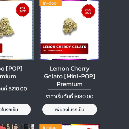
In-door
อมูลด่วน
ดูข้อมูลด่วน
o [POP]
Lemon Cherry
emium
Gelato [Mini-POP]
Premium
ลด
้นที่
฿210.00
ราคาขายลด
ราคาเริ่มต้นที่
฿180.00
ลงในรถเข็น
เพิ่มลงในรถเข็น
In-door