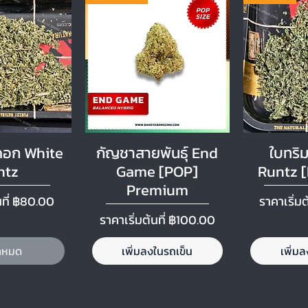
ูลด่วน
ดูข้อมูลด่วน
ดูข้
ดอก White
กัญชาสายพันธุ์ End
ใบทริม
ntz
Game [POP]
Runtz 
Premium
ด
ราคาขาย
ที่
฿80.00
ราคาเริ่มต
ราคาขายลด
ราคาเริ่มต้นที่
฿100.00
้าหมด
เพิ่มลงในรถเข็น
เพิ่ม