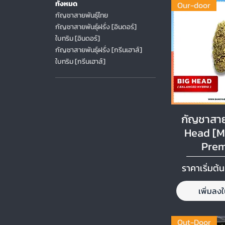
ทั้งหมด
Our-door
กัญชาสายพันธุ์ไทย
กัญชาสายพันธุ์ฝรั่ง [อินดอร์]
ใบทริม [อินดอร์]
กัญชาสายพันธุ์ฝรั่ง [กรีนเฮาส์]
ใบทริม [กรีนเฮาส์]
ดูข้อม
กัญชาสายพ
Head [M
Pre
ราคาขายล
ราคาเริ่มต้น
เพิ่มลง
Out-Door