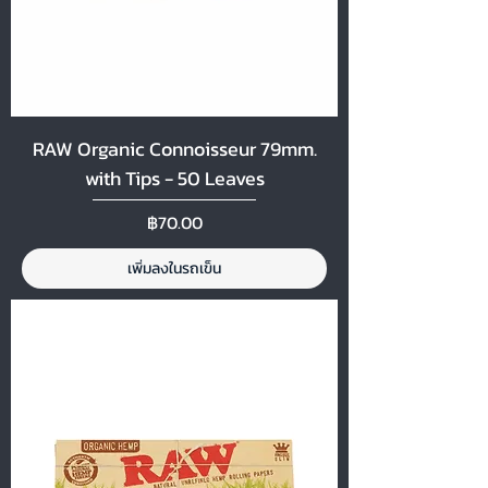
RAW Organic Connoisseur 79mm.
with Tips - 50 Leaves
ราคา
฿70.00
เพิ่มลงในรถเข็น