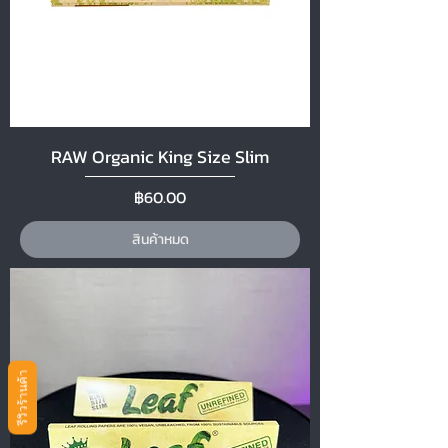
RAW Organic King Size Slim
ราคา
฿60.00
สินค้าหมด
รีวิวร้านค้า