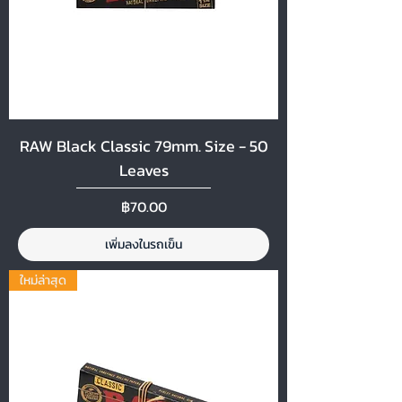
RAW Black Classic 79mm. Size - 50
Leaves
ราคา
฿70.00
เพิ่มลงในรถเข็น
ใหม่ล่าสุด