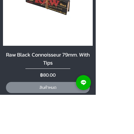
Raw Black Connoisseur 79mm. With
Tips
ราคา
฿80.00
สินค้าหมด
ใหม่ล่าสุด