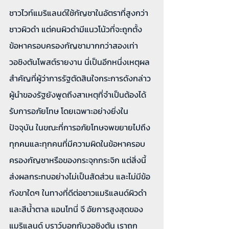
ชาวไวท์แมริแลนด์ใช้กัญชาในอัตราที่สูงกว่า
ชาวผิวดำ แต่คนผิวดำมีแนวโน้วที่จะถูกตั้ง
ข้อหาครอบครองกัญชามากกว่าสองเท่า 
วอชิงตันโพสต์รายงาน นี่เป็นอีกหนึ่งเหตุผล
สำคัญที่ผู้ว่าการรัฐตัดสินใจกระการดังกล่าว 
ผู้นำของรัฐยังพูดถึงสาเหตุที่จำเป็นต้องได้
รับการอภัยโทษ โดยเฉพาะอย่างยิ่งใน
ปัจจุบัน ในขณะที่การอภัยโทษจพขยายไปถึง
ทุกคนและทุกคนที่มีความผิดในข้อหาครอบ
ครองกัญชาหรือของกระจุกกระจิก แต่สิ่งนี้
ส่งผลกระทบอย่างไม่เป็นสัดส่วน และไม่มีข้อ
กังขาใดๆ ในทางที่ดีต่อชาวแมริแลนด์ผิวดำ
และสีน้ำตาล แอนโทนี่ จี อัยการสูงสุดของ
แมริแลนด์ บราว์บอกกับวอชิงตัน เราถูก