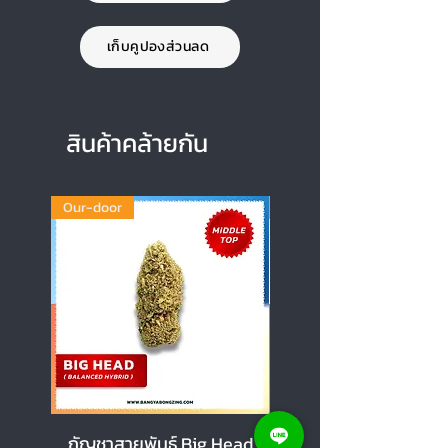
เก็บคูปองส่วนลด
สินค้าคล้ายกัน
Our-door
Our-door
กัญชาสายพันธุ์ Big Head
กัญชาสายพันธุ์ Cherr