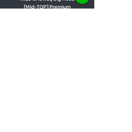
[Mid-TOP] Premium
[Mid-TOP] Premi
ราคาขายลด
ราคาขายลด
ราคาเริ่มต้นที่
฿100.00
ราคาเริ่มต้นที่
เพิ่มลงในรถเข็น
ศูนย์ช่วยเหลือ
สั่งซื้อสินค้าจำนวนมาก
แผนที่ร้าน
แจ้งหลักฐานการชำระเงิน
Social Media